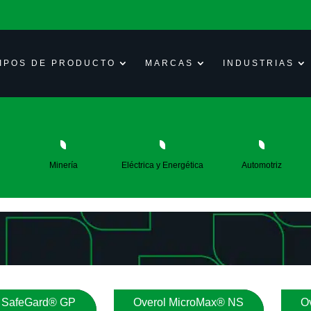
IPOS DE PRODUCTO
MARCAS
INDUSTRIAS
Minería
Eléctrica y Energética
Automotriz
l SafeGard® GP
Overol MicroMax® NS
O