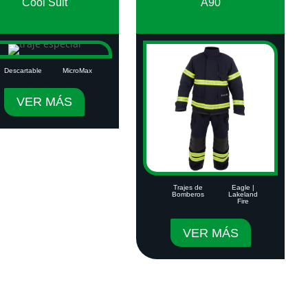
Cool Suit
A90
Descartable
MicroMax
VER MÁS
Trajes de
Eagle
|
Bomberos
Lakeland
Fire
VER MÁS