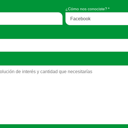
¿Cómo nos conociste?
*