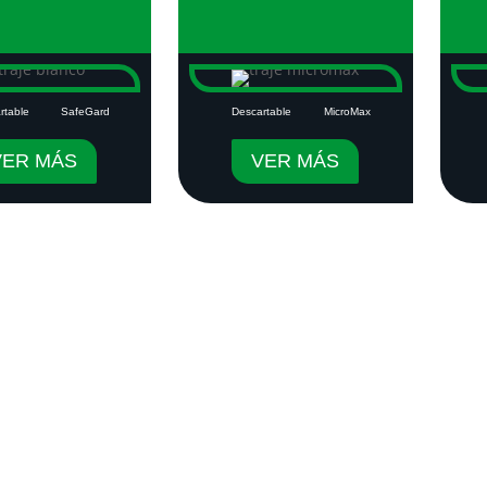
rtable
SafeGard
Descartable
MicroMax
VER MÁS
VER MÁS