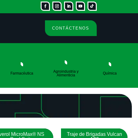
CONTÁCTENOS
Agroindustria y
Farmacéutica
Química
Alimenticia
verol MicroMax® NS
Traje de Brigadas Vulcan