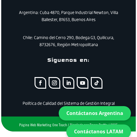
Argentina: Cuba 4870, Parque Industrial Newton, Villa
Ballester, B1653, Buenos Aires
Chile:
Camino
del
Cerro
290
,
Bodega
G3
,
Quilicura
,
8732676
,
Región
Metropolitana
Síguenos en:
Política de Calidad del Sistema de Gestión Integral
Contáctanos Argentina
Página Web Marketing One Touch / Diseñado por Bryan Protto / 2025
Contáctanos LATAM