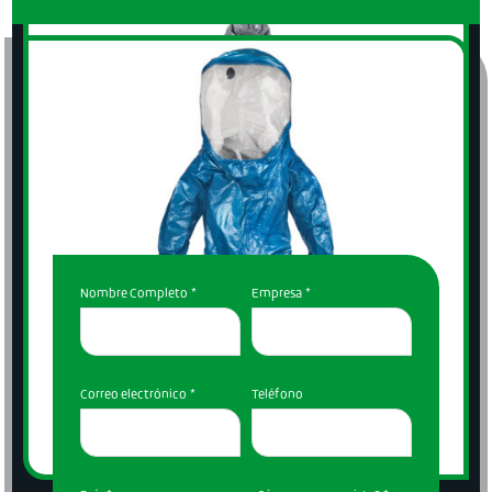
CONTÁCTENOS
Nombre Completo
*
Empresa
*
Descartable
MicroMax
Correo electrónico
*
Teléfono
Descartable
ChemMax
Químico
Descartable
ChemMax
Químico
VER MÁS
Descartable
ChemMax
Químico