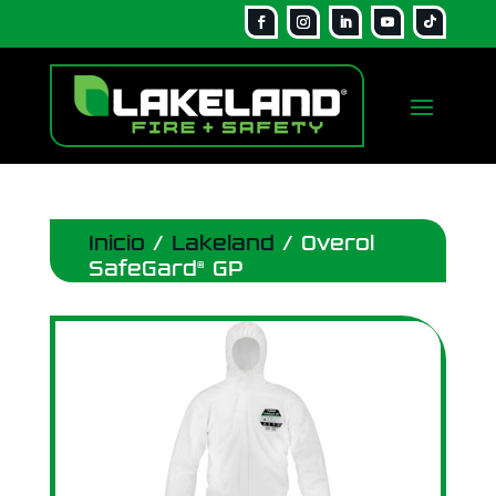
Inicio
/
Lakeland
/ Overol
SafeGard® GP