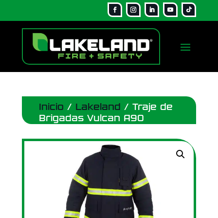
Inicio
/
Lakeland
/ Traje de
Brigadas Vulcan A90