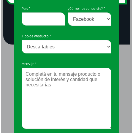
VER MÁS
Prendas Ignífugas
Lakeland FR
VER MÁS
País
*
¿Cómo nos conociste?
*
Prendas Ignífugas
Lakeland FR
VER MÁS
VER MÁS
VER MÁS
Tipo de Producto
*
Mensaje
*