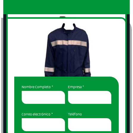
CONTÁCTENOS
Nombre Completo
*
Empresa
*
Prendas Ignífugas
Lakeland FR
Prendas Ignífugas
Lakeland FR
Correo electrónico
*
Teléfono
Prendas Ignífugas
Lakeland FR
VER MÁS
Prendas Ignífugas
Lakeland FR