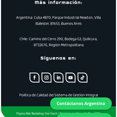
Más información:
Argentina: Cuba 4870, Parque Industrial Newton, Villa
Ballester, B1653, Buenos Aires
Chile:
Camino
del
Cerro
290
,
Bodega
G3
,
Quilicura
,
8732676
,
Región
Metropolitana
Síguenos en:
Política de Calidad del Sistema de Gestión Integral
Contáctanos Argentina
Página Web Marketing One Touch / Diseñado por Bryan Protto / 2025