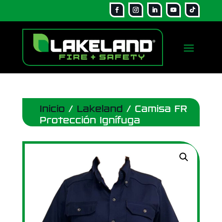
Inicio
/
Lakeland
/ Camisa FR
Protección Ignífuga