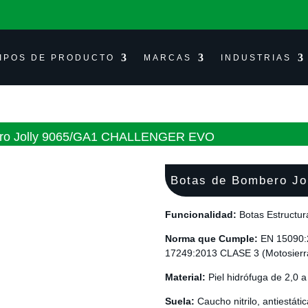
IPOS DE PRODUCTO
MARCAS
INDUSTRIAS
ero Jolly 9065/GA1 CHALLENGER EVO
Botas de Bombero J
Funcionalidad:
Botas Estructur
Norma que Cumple:
EN 15090
17249:2013 CLASE 3 (Motosierr
Material:
Piel hidrófuga de 2,0 
Suela
:
Caucho nitrilo, antiestátic