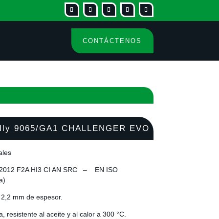
CONTÁCTENOS
olly 9065/GA1 CHALLENGER EVO
ales
:2012 F2A HI3 CI AN SRC – EN ISO
a)
a 2,2 mm de espesor.
a, resistente al aceite y al calor a 300 °C.