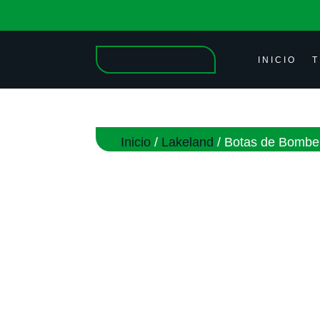
INICIO
T
Inicio
/
Lakeland
/ Botas de Bomb