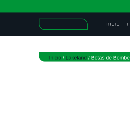
INICIO
T
Inicio
/
Lakeland
/ Botas de Bomb