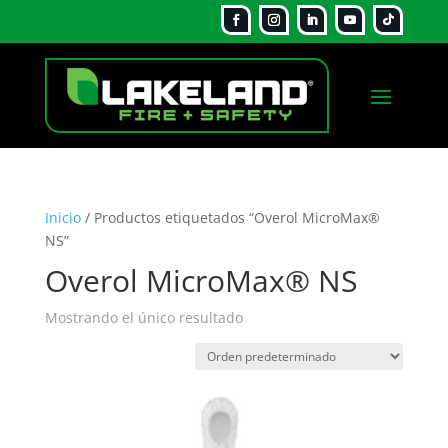
Inicio
/ Productos etiquetados “Overol MicroMax®
NS”
Overol MicroMax® NS
Mostrando el único resultado