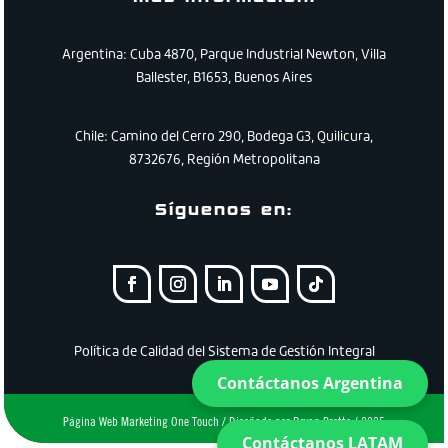
Argentina: Cuba 4870, Parque Industrial Newton, Villa
Ballester, B1653, Buenos Aires
Chile:
Camino
del
Cerro
290
,
Bodega
G3
,
Quilicura
,
8732676
,
Región
Metropolitana
Síguenos en:
Política de Calidad del Sistema de Gestión Integral
Contáctanos Argentina
Página Web Marketing One Touch / Diseñado por Bryan Protto / 2025
Contáctanos LATAM