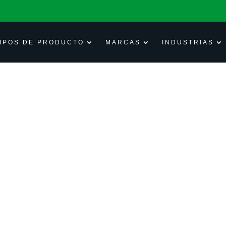
IPOS DE PRODUCTO
MARCAS
INDUSTRIAS
Nombre Completo
*
Correo electrónico
*